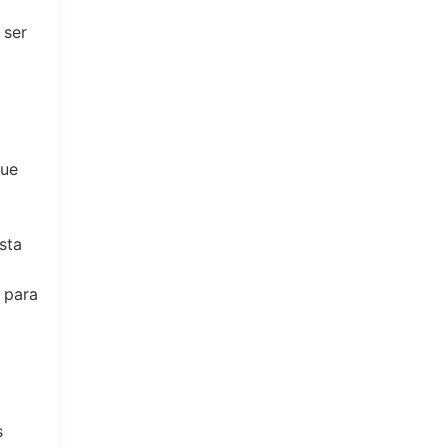
 ser
que
sta
 para
s