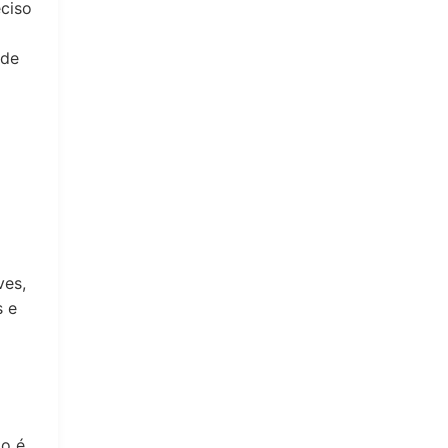
eciso
 de
ves,
s e
to é