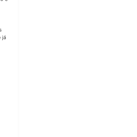
s
 já