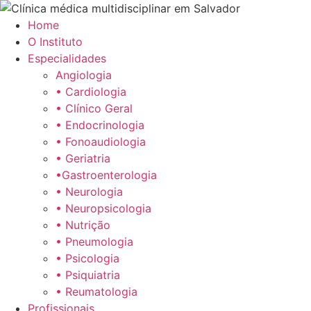
Ir
para
Home
o
O Instituto
conteúdo
Especialidades
Angiologia
• Cardiologia
• Clínico Geral
• Endocrinologia
• Fonoaudiologia
• Geriatria
•Gastroenterologia
• Neurologia
• Neuropsicologia
• Nutrição
• Pneumologia
• Psicologia
• Psiquiatria
• Reumatologia
Profissionais