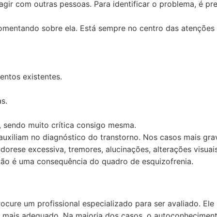
agir com outras pessoas. Para identificar o problema, é pr
omentando sobre ela. Está sempre no centro das atenções
ntos existentes.
s.
 sendo muito crítica consigo mesma.
uxiliam no diagnóstico do transtorno. Nos casos mais gra
orese excessiva, tremores, alucinações, alterações visuai
ição é uma consequência do quadro de esquizofrenia.
ocure um profissional especializado para ser avaliado. Ele
nto mais adequado. Na maioria dos casos, o autoconhecimen