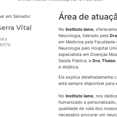
Área de atuaç
erra Vital
No
Instituto Iame
, oferecem
Neurologia
, liderado pela
Dra
ista
em Medicina pela Faculdade d
18976
Neurologia pelo Hospital Uni
especialista em Doenças Mus
Saúde Pública, a
Dra. Thaise
e didática.
Ela explica detalhadamente 
está sempre disponível para 
No
Instituto Iame
, nos dedic
humanizado e personalizado,
qualidade de vida dos nosso
necessário procurar um neuro