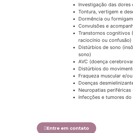
Investigação das dores
Tontura, vertigem e dese
Dormência ou formigam
Convulsões e acompanh
Transtornos cognitivos
(
raciocínio ou confusão)
Distúrbios de sono
(insô
sono)
AVC
(doença cerebrovas
Distúrbios do moviment
Fraqueza muscular e/ou 
Doenças desmielinizant
Neuropatias periféricas
Infecções e tumores do 
Entre em contato