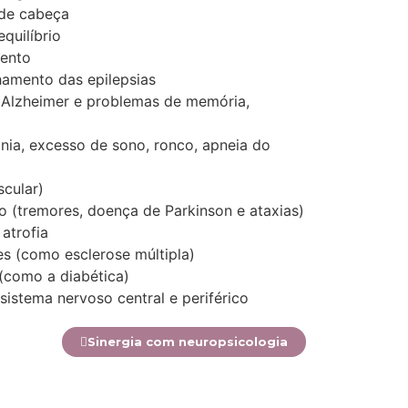
 de cabeça
quilíbrio
ento
amento das epilepsias
Alzheimer e problemas de memória,
nia, excesso de sono, ronco, apneia do
cular)
o
(tremores, doença de Parkinson e ataxias)
atrofia
es
(como esclerose múltipla)
(como a diabética)
sistema nervoso central e periférico
Sinergia com neuropsicologia