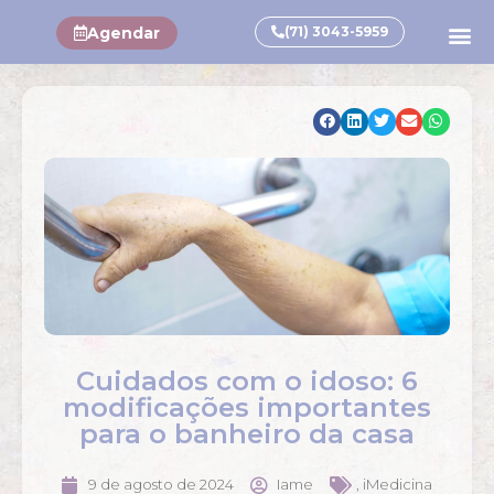
Agendar
(71) 3043-5959
Cuidados com o idoso: 6
modificações importantes
para o banheiro da casa
9 de agosto de 2024
Iame
,
iMedicina