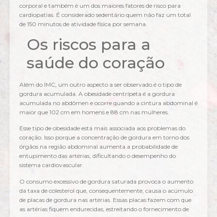
corporal e também é um dos maiores fatores de risco para
cardiopatias. É considerado sedentário quem não faz um total
de 150 minutos de atividade física por semana.
Os riscos para a
saúde do coração
Além do IMC, um outro aspecto a ser observado é o tipo de
gordura acumulada. A obesidade centrípeta é a gordura
acumulada no abdômen e ocorre quando a cintura abdominal é
maior que 102 cm em homens e 88 cm nas mulheres.
Esse tipo de obesidade está mais associada aos problemas do
coração. Isso porque a concentração de gordura em torno dos
órgãos na região abdominal aumenta a probabilidade de
entupimento das artérias, dificultando o desempenho do
sistema cardiovascular.
O consumo excessivo de gordura saturada provoca o aumento
da taxa de colesterol que, consequentemente, causa o acúmulo
de placas de gordura nas artérias. Essas placas fazem com que
as artérias fiquem endurecidas, estreitando o fornecimento de