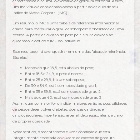
característica o acúmulo excessivo de gordura corporal. Assim,
um indivíduo é considerado obeso a partir do cálculo do seu
Índice de Massa Corporal (IMC).
Em resumo, o IMC é uma tabela de referência internacional
criada para mensurar o grau de sobrepeso e obesidade de uma
pessoa. A partir da divisão do peso pela altura elevada ao
quadrado, é obtido o IMC do indivíduo.
Esse resultado irá se enquadrar em uma das faixas de referência.
São elas:
Menos do que 18,5, está abaixo do peso;
Entre 18,5 e 24,9, o peso é normal;
Entre 25 e 29,9, há um sobrepeso;
De 30 e 34,9, está com obesidade grau 1;
Entre 35 e 39,9, está com obesidade grau 2;
Mais do que 40, está com obesidade grau 3.
Assim, quanto maior for o índice, maiores serão as possibilidades
da pessoa desenvolver diabetes, doenças cardíacas e
cardiovasculares, hipertensão arterial, depressão, além, é claro,
da própria obesidade.
Nesse sentido, o sedentarismo é uma condição que está
integralmente associada ao quadro de excesso de gordura