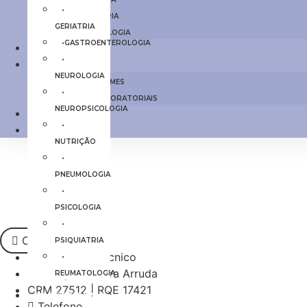
•
• PSIQUIATRIA
GERIATRIA
• REUMATOLOGIA
•GASTROENTEROLOGIA
PROFISSIONAIS
•
EXAMES
NEUROLOGIA
TODOS EXAMES
•
EXAMES LABORATORIAIS
NEUROPSICOLOGIA
CONTATO
•
ARTIGOS
NUTRIÇÃO
•
PNEUMOLOGIA
•
PSICOLOGIA
•
Currículo
PSIQUIATRIA
Responsável Técnico
•
Dr. Diêgo Moreira Arruda
REUMATOLOGIA
CRM 27512 | RQE 17421
PROFISSIONAIS
Telefone