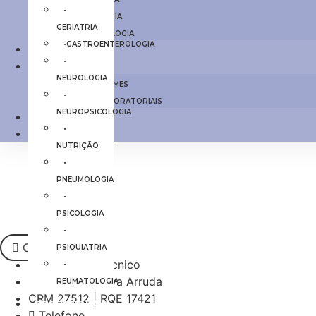
•
• PSIQUIATRIA
GERIATRIA
• REUMATOLOGIA
•GASTROENTEROLOGIA
PROFISSIONAIS
•
EXAMES
NEUROLOGIA
TODOS EXAMES
•
EXAMES LABORATORIAIS
NEUROPSICOLOGIA
CONTATO
•
ARTIGOS
NUTRIÇÃO
•
PNEUMOLOGIA
•
PSICOLOGIA
•
Currículo
PSIQUIATRIA
Responsável Técnico
•
Dr. Diêgo Moreira Arruda
REUMATOLOGIA
CRM 27512 | RQE 17421
PROFISSIONAIS
Telefone